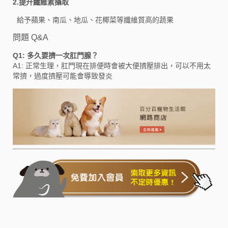
2.提升纖維素攝取
給予蘋果、南瓜、地瓜、花椰菜等纖維質高的蔬果
問題 Q&A
Q1: 多久要擠一次肛門腺？
A1: 正常生理，肛門現在排便時會被大便擠壓排出，可以不用太
常擠，過度擠壓可能會導致發炎