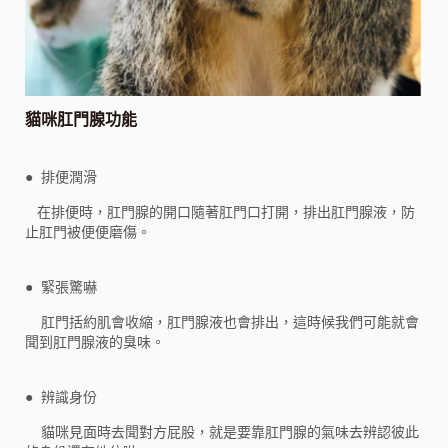
貓咪肛門腺功能
● 排便潤滑
在排便時，肛門腺的開口隨著肛門口打開，排出肛門腺液，防
止肛門被便便磨傷。
● 緊張驚嚇
肛門括約肌會收縮，肛門腺液也會排出，這時候我們可能就會
聞到肛門腺液的臭味。
● 辨識身份
貓咪見面時去聞對方屁股，就是要靠肛門腺的氣味去辨認彼此