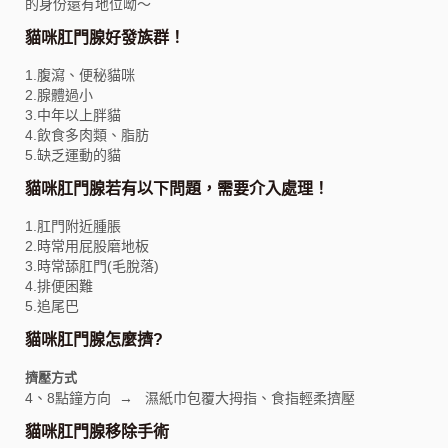
的身份還有地位呦～
貓咪肛門腺好發族群！
1.腹瀉、便秘貓咪
2.腺體過小
3.中年以上胖貓
4.飲食多肉類、脂肪
5.缺乏運動的貓
貓咪肛門腺若有以下問題，需要介入處理！
1.肛門附近腫脹
2.時常用屁股磨地板
3.時常舔肛門(毛脫落)
4.排便困難
5.追尾巴
貓咪肛門腺怎麼擠?
擠壓方式
4、8點鐘方向 → 濕紙巾包覆大拇指、食指輕柔擠壓
貓咪肛門腺移除手術