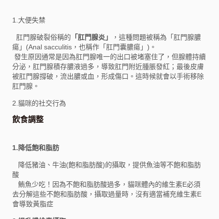
1.大便失禁
肛門腺破裂俗稱的
「肛門腺炎」
，這種問題被稱為「肛門腺膿
瘍」(Anal sacculitis，也稱作「肛門囊膿瘍」)。
發生原因通常是因為肛門腺唯一的出口被堵塞住了，但腺體持續
分泌，肛門腺積存膿液過多，導致肛門附近腫脹發紅；最後皮膚
被肛門腺撐破，流出膿或血，形成傷口。這時候就會以手術移除
肛門腺。
2.貓咪的社交行為
飲食調整
1.降低飽和脂肪
降低豬油、牛油(飽和脂肪酸)的攝取，提供魚油等不飽和脂肪
酸
鮪魚少吃！因為不飽和脂肪酸過多，貓咪體內的維生素E必須
去分解這些不飽和脂肪酸，攝取過量時，沒有適當補充維生素E
會導致黃脂症