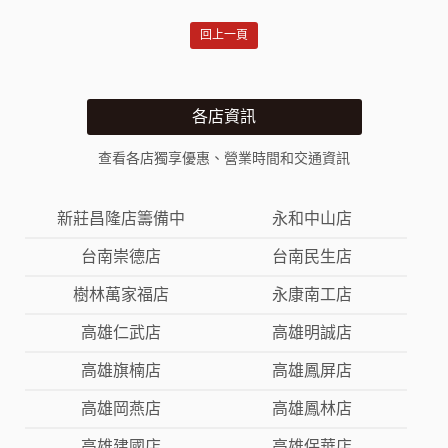
回上一頁
各店資訊
查看各店獨享優惠、營業時間和交通資訊
新莊昌隆店籌備中
永和中山店
台南崇德店
台南民生店
樹林萬家福店
永康南工店
高雄仁武店
高雄明誠店
高雄旗楠店
高雄鳳屏店
高雄岡燕店
高雄鳳林店
高雄建國店
高雄保華店