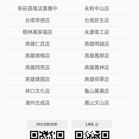
新莊昌隆店籌備中
永和中山店
台南崇德店
台南民生店
樹林萬家福店
永康南工店
高雄仁武店
高雄明誠店
高雄旗楠店
高雄鳳屏店
高雄岡燕店
高雄鳳林店
高雄建國店
高雄保華店
林口文化店
龜山萬壽店
潮州志成店
鳳山文山店
FACEBOOK
LINE @