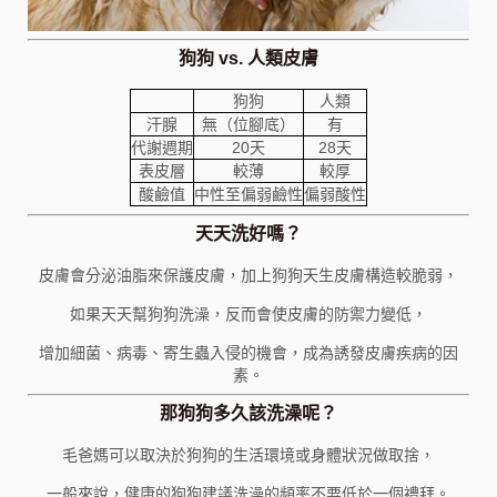
狗狗 vs. 人類皮膚
狗狗
人類
汗腺
無（位腳底）
有
代謝週期
20天
28天
表皮層
較薄
較厚
酸鹼值
中性至偏弱鹼性
偏弱酸性
天天洗好嗎？
皮膚會分泌油脂來保護皮膚，加上狗狗天生皮膚構造較脆弱，
如果天天幫狗狗洗澡，反而會使皮膚的防禦力變低，
增加細菌、病毒、寄生蟲入侵的機會，成為誘發皮膚疾病的因
素。
那狗狗多久該洗澡呢？
毛爸媽可以取決於狗狗的生活環境或身體狀況做取捨，
一般來說，健康的狗狗建議洗澡的頻率不要低於一個禮拜。