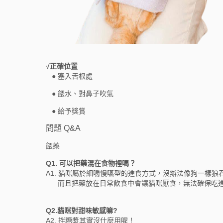
√正確位置
● 塞入舌根處
● 餵水、對鼻子吹氣
● 給予獎賞
問題 Q&A
餵藥
Q1. 可以把藥混在食物裡嗎？
A1. 貓咪屬於細嚼慢嚥型的進食方式，沒辦法像狗一樣狼
而且把藥放在日常飲食中會讓貓咪厭食，無法確保吃
Q2.貓咪對甜味敏感嘛?
A2. 拌糖漿其實沒什麼用喔！