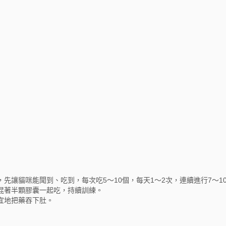
先讓貓咪能聞到、吃到，每次吃5～10個，每天1～2次，連續進行7～1
混著半顆膠囊一起吃，持續訓練。
宜地把藥吞下肚。