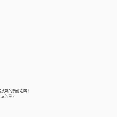
吞虎嚥的騙他吃藥！
進去的量。