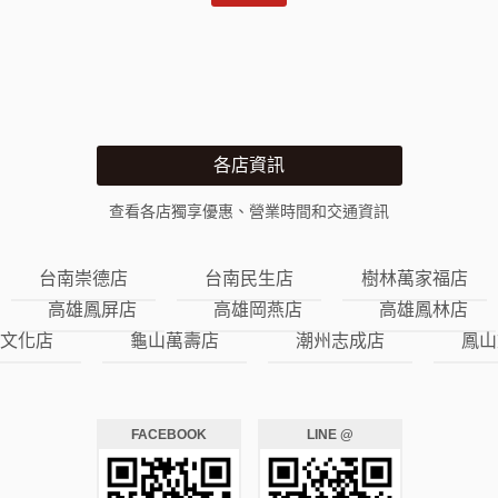
各店資訊
查看各店獨享優惠、營業時間和交通資訊
台南崇德店
台南民生店
樹林萬家福店
高雄鳳屏店
高雄岡燕店
高雄鳳林店
文化店
龜山萬壽店
潮州志成店
鳳山
FACEBOOK
LINE @