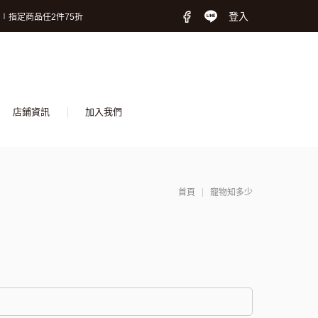
2張9折 (狗狗限定)
登入
∣指定商品任2件75折
保險! 守護毛孩再升級!
2張9折 (狗狗限定)
∣指定商品任2件75折
保險! 守護毛孩再升級!
店鋪資訊
加入我們
首頁
寵物知多少