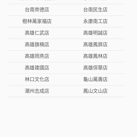
台南崇德店
台南民生店
樹林萬家福店
永康南工店
高雄仁武店
高雄明誠店
高雄旗楠店
高雄鳳屏店
高雄岡燕店
高雄鳳林店
高雄建國店
高雄保華店
林口文化店
龜山萬壽店
潮州志成店
鳳山文山店
FACEBOOK
LINE @