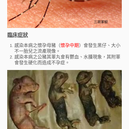
臨床症狀
感染本病之懷孕母豬（
懷孕中期
）會發生黑仔、大小
不一胎兒之流產現像。
感染本病之公豬其睪丸會有鬱血、水腫現象，其附睪
會發生硬化而造成不孕症。