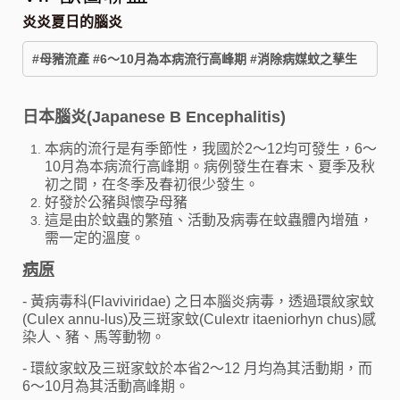
炎炎夏日的腦炎
#母豬流產 #6～10月為本病流行高峰期 #消除病媒蚊之孳生
日本腦炎(Japanese B Encephalitis)
本病的流行是有季節性，我國於2～12均可發生，6～
10月為本病流行高峰期。病例發生在春末、夏季及秋
初之間，在冬季及春初很少發生。
好發於公豬與懷孕母豬
這是由於蚊蟲的繁殖、活動及病毒在蚊蟲體內增殖，
需一定的溫度。
病原
- 黃病毒科(Flaviviridae) 之日本腦炎病毒，透過環紋家蚊
(Culex annu-lus)及三斑家蚊(Culextr itaeniorhyn chus)感
染人、豬、馬等動物。
- 環紋家蚊及三斑家蚊於本省2～12 月均為其活動期，而
6～10月為其活動高峰期。