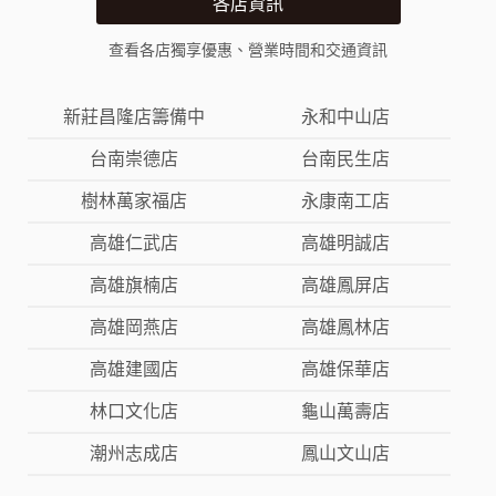
各店資訊
查看各店獨享優惠、營業時間和交通資訊
新莊昌隆店籌備中
永和中山店
台南崇德店
台南民生店
樹林萬家福店
永康南工店
高雄仁武店
高雄明誠店
高雄旗楠店
高雄鳳屏店
高雄岡燕店
高雄鳳林店
高雄建國店
高雄保華店
林口文化店
龜山萬壽店
潮州志成店
鳳山文山店