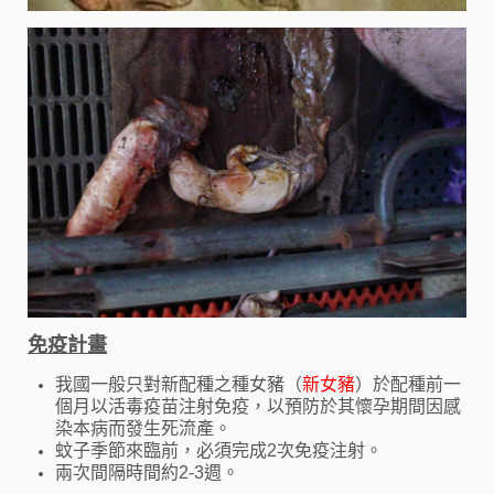
免疫計畫
我國一般只對新配種之種女豬（
新女豬
）於配種前一
個月以活毒疫苗注射免疫，以預防於其懷孕期間因感
染本病而發生死流產。
蚊子季節來臨前，必須完成2次免疫注射。
兩次間隔時間約2-3週。