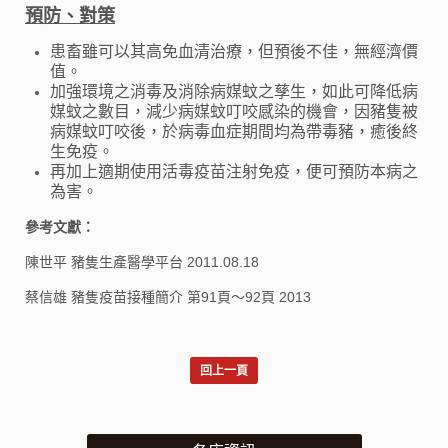
預防、對策
患畜雖可以其高免血清治療，但預後不佳，無經濟價
值。
加強環境之消毒及消除病媒蚊之孳生，如此可降低病
媒蚊之數目，減少病媒蚊叮咬感染的機會，因豬隻被
病媒蚊叮咬後，於病毒血症期間均為帶毒豬，癒後終
生免疫。
再加上適期使用活毒疫苗注射免疫，便可預防本病之
為害。
參考文獻：
陳世平 豬隻生產醫學平台 2011.08.18
蔡信雄 豬隻疫苗接種簡介 第91頁～92頁 2013
回上一頁