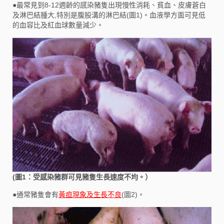
●
最常見到8-12週齡的感染豬隻出現慢性消耗、貧血、皮膚蒼白
及淋巴結腫大,特別是腹股溝的淋巴結(圖1)。血液學方面可見低
的血容比及紅血球數量減少。
(圖1：受感染豬群可見豬隻生長速度不均。）
●
通常豬隻會有
黃疸現象及生長不良
(圖2)。