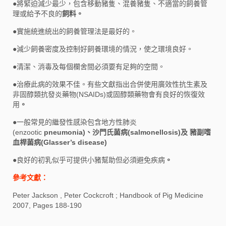
●
將緊迫減少最少，包含移動豬隻、混養豬隻、不適當的飼養管
理或給予不良的
飼料。
●
實施統進統出的飼養管理法是最好的。
●
減少飼養密度及控制好飼養環境的情況，使之環境良好。
●
清潔、消毒及每個欄舍間必須要有足夠的空間。
●
治療此病的效果不佳。有些文獻指出合併使用廣效性抗生素及
非固醇類抗發炎藥物(NSAIDs)或固醇類藥物會有良好的恢復效
用
。
●
一般常見的繼發性感染包含地方性肺炎
(enzootic
pneumonia)、沙門氏菌病(salmonellosis)及 豬副嗜
血桿菌病(Glasser’s disease)
●
良好的初乳似乎可提供小豬幫助但必須避免疾病
。
參考文獻：
Peter Jackson , Peter Cockcroft ; Handbook of Pig Medicine
2007, Pages 188-190