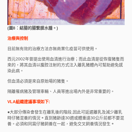
(圖8：結腸的腸繫膜水腫。)
治療與控制
目前無有效的治療方法亦無商業化疫苗可供使用。
西元2002年曾提出使用血清進行治療；而此血清是從恢復豬隻而
來的，將其血清以腹腔注射的方式注入離乳豬體內可幫助避免感
染此病。
但血清必須是來自原始場的豬隻。
隔離罹病豬及管理車輛、人員等進出場內外是非常重要的。
VLA組織建議事項如下:
●
大部分傳染會發生在離乳後的階段,因此可延遲離乳及減少離乳
時仔豬混養的情況
。
直到豬齡達30週或體重達30公斤前都不要混
養。必須和同窩仔豬飼養在一起，避免交叉飼養情況發生
。