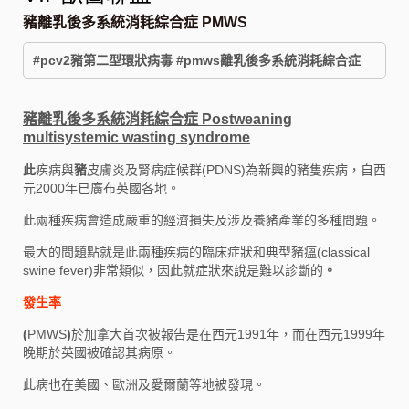
豬離乳後多系統消耗綜合症 PMWS
#pcv2豬第二型環狀病毒 #pmws離乳後多系統消耗綜合症
豬
離乳後多系統消耗綜合症 Postweaning
multisystemic wasting syndrome
此
疾病與
豬
皮膚炎及腎病症候群(PDNS)為新興的豬隻疾病，自西
元2000年已廣布英國各地。
此兩種疾病會造成嚴重的經濟損失及涉及養豬產業的多種問題。
最大的問題點就是此兩種疾病的臨床症狀和典型豬瘟(classical
swine fever)非常類似，因此就症狀來說是難以診斷的
。
發
生率
(
PMWS
)
於加拿大首次被報告是在西元1991年，而在西元1999年
晚期於英國被確認其病原。
此病也在美國、歐洲及愛爾蘭等地被發現。