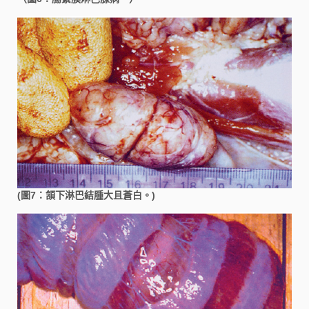
(圖7：頷下淋巴結腫大且蒼白。)