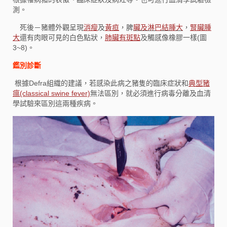
測。
死後－豬體外觀呈現
消瘦
及
黃疸
，脾
臟及淋巴結腫大
，
腎臟腫
大
還有肉眼可見的白色點狀，
肺臟有斑點
及觸感像橡膠一樣(圖
3~8)。
鑑別診斷
根據Defra組織的建議，若感染此病之豬隻的臨床症狀和
典型豬
瘟(classical swine fever)
無法區別，就必須進行病毒分離及血清
學試驗來區別這兩種疾病。