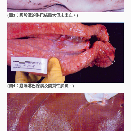
(圖3：腹股溝的淋巴結腫大但未出血。)
(圖4：縱隔淋巴腺病及間質性肺炎。)