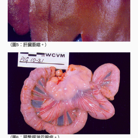
（圖5：肝臟萎縮。）
（圖6：腸繫膜淋巴腺病。）