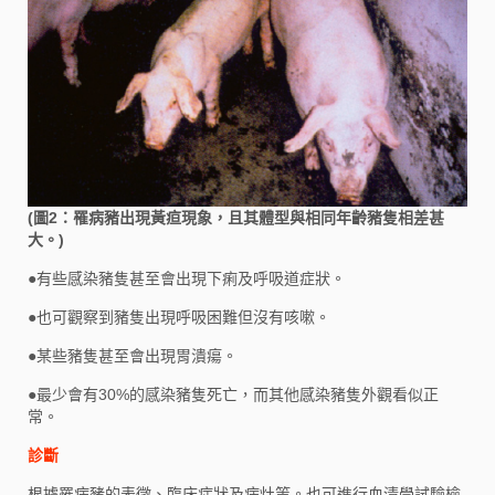
(圖2：罹病豬出現黃疸現象，且其體型與相同年齡豬隻相差甚
大。)
●
有些感染豬隻甚至會出現下痢及呼吸道症狀。
●
也可觀察到豬隻出現呼吸困難但沒有咳嗽。
●
某些豬隻甚至會出現胃潰瘍。
●
最少會有30%的感染豬隻死亡，而其他感染豬隻外觀看似正
常。
診斷
根據罹病豬的表徵、臨床症狀及病灶等。也可進行血清學試驗檢