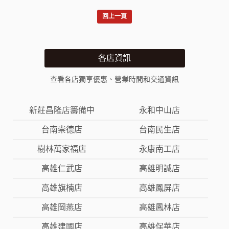
回上一頁
各店資訊
查看各店獨享優惠、營業時間和交通資訊
新莊昌隆店籌備中
永和中山店
台南崇德店
台南民生店
樹林萬家福店
永康南工店
高雄仁武店
高雄明誠店
高雄旗楠店
高雄鳳屏店
高雄岡燕店
高雄鳳林店
高雄建國店
高雄保華店