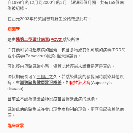
自1999年的12月到2000年的3月，短短四個月間，共有159個病
例被紀錄。
在西元2003年於英國曾有野生公豬罹患此病。
病因學
是由
豬第二型環狀病毒(PCV2)
感染所致。
而其他可以引起疾病的因素－包含食物或其他可能的病毒(PRRS)
或小病毒(Parvovirus)感染-但未經證實。
可能經由母豬感染小豬，儘管此途徑尚未證實是否是真的。
潛伏期最長可至
三個月
之久，若感染此病的豬隻同時感染其他疾
病，會
導致豬隻健康狀況極差
，如
假性狂犬病
(Aujeszky’s
disease)。
目前並不認為黴漿菌肺炎疫苗會促進此病的感染。
感染此病的豬隻或許會出現免疫抑制的現象，更容易感染其他病
原。
臨床症狀