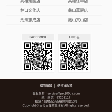
高雄建國店
高雄保華店
林口文化店
龜山萬壽店
潮州志成店
鳳山文山店
FACEBOOK
LINE @
購物須知
退換貨政策
客服聯繫：
service@pet100pa.com
統一編號：83201117
抬頭：寵物百分百股份有限公司
Copyright © 百分百寵物生活館 All rights reserved.