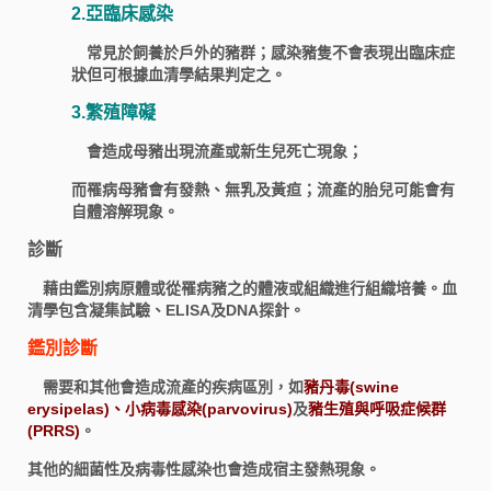
2.亞臨床感染
常見於飼養於戶外的豬群；感染豬隻不會表現出臨床症
狀但可根據血清學結果判定之。
3.繁殖障礙
會造成母豬出現流產或新生兒死亡現象；
而罹病母豬會有發熱、無乳及黃疸；流產的胎兒可能會有
自體溶解現象。
診斷
藉由鑑別病原體或從罹病豬之的體液或組織進行組織培養。血
清學包含凝集試驗、ELISA及DNA探針。
鑑別診斷
需要和其他會造成流產的疾病區別，如
豬丹毒(swine
erysipelas)、小病毒感染(parvovirus)
及
豬生殖與呼吸症候群
(PRRS)
。
其他的細菌性及病毒性感染也會造成宿主發熱現象。