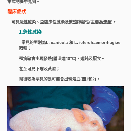
集式飼養中見到。
臨床症狀
可見急性感染、亞臨床性感染及繁殖障礙性(主要為流產)。
1.急性感染
常見的型別為L. canicola 和 L. icterohaemorrhagiae
兩種；
罹病豬會出現發熱(體溫達40°C)，遲鈍及厭食。
甚至可見下痢及黃疸；
爾後較為罕見的是可能會出現溶血(圖1和2)。