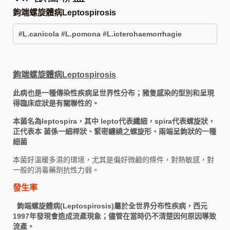
鉤端螺旋體病Leptospirosis
#L.canicola #L.pomona #L.icterohaemorrhagie
鉤端螺旋體病Leptospirosis
此病也是一種傳染性疾病呈世界性分布；豬隻感染的型別和呈現
得臨床症狀是有關聯性的。
本菌名為leptospira，其中 lepto代表纖細，spira代表螺旋狀，
正代表本 菌係一細桿狀、緊密纏繞之螺旋形、兩端呈鉤狀的一種
細菌
本菌好溫暖多濕的環境，尤其是偏好微鹼的條件，對熱敏感，對
一般的消毒藥劑抗性力弱。
發生率
鉤端螺旋體病(Leptospirosis)屬於全世界分布性疾病，西元
1997年發現會造成流產現象；儘管在當時仍不清楚因何原因導致
流產。