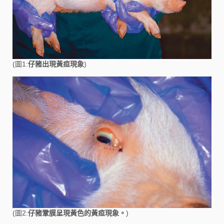
(圖1:
仔豬出現黃疸現象
)
(圖2:
仔豬鞏膜呈現黃色的黃疸現象。
)