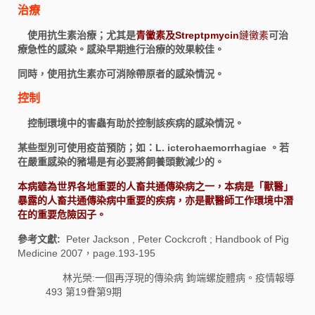
治療
使用抗生素治療；尤其是
青黴素及Streptpmycin
鏈黴素
可治
療急性的感染。感染早期進行治療的效果較佳。
同時，使用抗生素亦可消除帶原者的感染情況。
控制
控制環境中的害蟲有助於控制該疾病的感染情況。
某些型別可使用疫苗預防；如：L. icterohaemorrhagiae 。若
在嚴重感染的豬場是有必要將飼養頭數減少的。
本病雖為世界各地重要的人畜共通傳染病之一，本病是「獸醫」
暴露的人畜共通傳染病中重要的疾病，亦是獸醫師工作環境中潛
在的重要危險因子。
參考文獻:
Peter Jackson , Peter Cockcroft ; Handbook of Pig
Medicine 2007，page.193-195
林光榮:一個再浮現的傳染病 鉤端螺旋體病。疫情報導
493 第19眷第9期