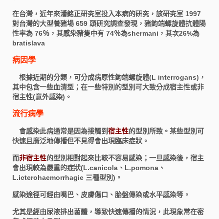
在台灣，近年來潘銘正研究室投入本病的研究，該研究室 1997
對台灣的大型養豬場 659 頭研究調查發現，豬鉤端螺旋體抗體陽
性率為 76％，其感染豬隻中有 74％為shermani，其次26%為
bratislava
病因學
根據近期的分類，可分成病原性鉤端螺旋體(L interrogans)，
其中包含一些血清型；在一些特別的型別可大致分成宿主性或非
宿主性(意外感染)。
流行病學
會感染此病通常是因為接觸到
宿主性
的型別所致。某些型別可
快速且廣泛地傳播但不見得會出現臨床症狀。
而
非宿主性
的型別相對起來比較不容易感染；一旦感染後，宿主
會出現較為嚴重的症狀
(L.canicola、L.pomona、
L.icterohaemorrhagie 三種型別)
。
感染途徑可經由嘴巴、皮膚傷口、胎盤傳染或水平感染等。
尤其是經由尿液排出菌體，導致快速傳播的情況，此現象常在密