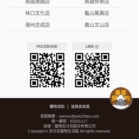
高雄建國店
高雄保華店
林口文化店
龜山萬壽店
潮州志成店
鳳山文山店
FACEBOOK
LINE @
購物須知
退換貨政策
客服聯繫：
service@pet100pa.com
統一編號：83201117
抬頭：寵物百分百股份有限公司
Copyright © 百分百寵物生活館 All rights reserved.