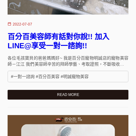
2022-07-07
百分百美容師有話對你說!! 加入
LINE@享受一對一諮詢!!
各位毛孩寶貝的爸爸媽媽好~ 我是百分百寵物明誠店的寵物美容
師－江江 我們美容師辛苦的拜師學藝、考取證照，不斷吸收新知
以擁有專業技術和獨到的造型設計，其實都是為了瞭解毛孩們美
容的需求，再以專業、耐心和愛心，提供最適合毛孩們的美容洗
#一對一諮詢 #百分百美容 #明誠寵物美容
澡方式!!
READ MORE