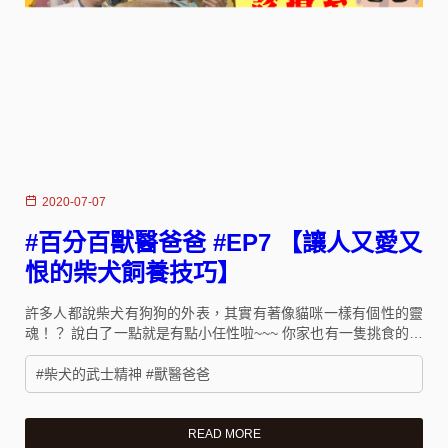
2020-07-07
#百分百獸醫爸爸 #EP7 【讓人又愛又
恨的柴犬飼養技巧】
許多人都說柴犬有狗狗的外表，其實有著像貓咪一樣有個性的靈
魂！？ 說白了一點就是有點小任性啦~~~ 你家也有一隻挑食的柴
柴嗎？該怎麼讓他願意乖乖吃飯呢？ 要柴柴聽話，先要了解
他！！
#柴犬的武士精神 #獸醫爸爸
READ MORE