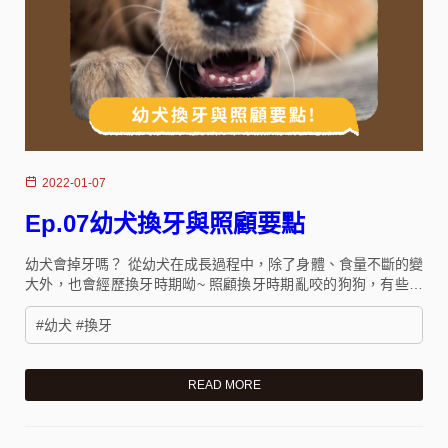
2022-01-07
Ep.07幼犬換牙與照顧要點
幼犬會掉牙嗎？ 從幼犬在成長過程中，除了身體、食量不斷的變
大外，也會經歷換牙時期呦~ 照顧換牙時期亂咬的狗狗，有些要
注意的小訣竅絕對不要錯過!!
#幼犬 #換牙
READ MORE