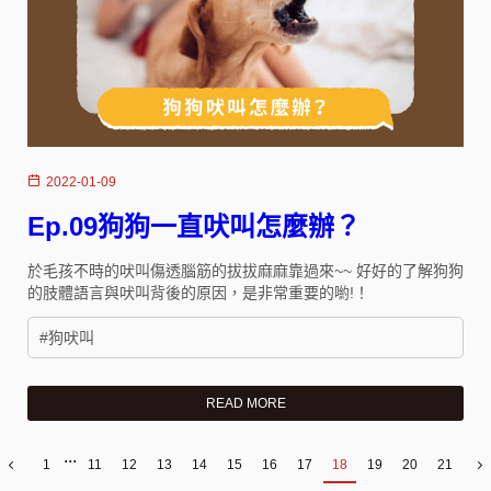
2022-01-09
Ep.09狗狗一直吠叫怎麼辦？
於毛孩不時的吠叫傷透腦筋的拔拔麻麻靠過來~~ 好好的了解狗狗
的肢體語言與吠叫背後的原因，是非常重要的喲!！
#狗吠叫
READ MORE
...
1
11
12
13
14
15
16
17
18
19
20
21