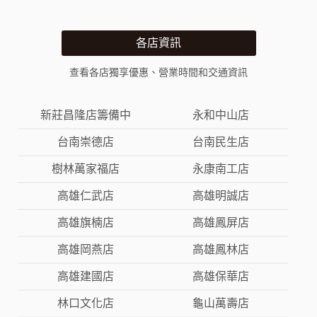
各店資訊
查看各店獨享優惠、營業時間和交通資訊
新莊昌隆店籌備中
永和中山店
台南崇德店
台南民生店
樹林萬家福店
永康南工店
高雄仁武店
高雄明誠店
高雄旗楠店
高雄鳳屏店
高雄岡燕店
高雄鳳林店
高雄建國店
高雄保華店
林口文化店
龜山萬壽店