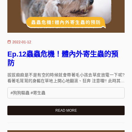
2022-01-12
Ep.12蟲蟲危機！體內外寄生蟲的預
防
拔拔麻麻是不是有空的時候就會帶著毛小孩去草皮放電一下呢?
看著毛茸茸的身軀在草地上開心地翻滾、狂奔 注意囉!! 此時其實
無數危機潛伏其中，草地寄生蟲的一大溫床，該如何避免才好
呢?
#狗狗驅蟲 #寄生蟲
READ MORE