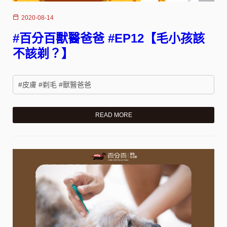
2020-08-14
#百分百獸醫爸爸 #EP12【毛小孩該
不該剃？】
#皮膚 #剃毛 #獸醫爸爸
READ MORE