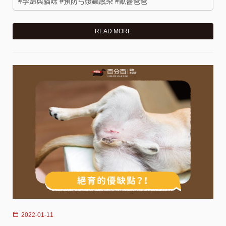
#孕婦與貓咪 #預防弓漿蟲感染 #獸醫爸爸
READ MORE
2022-01-11