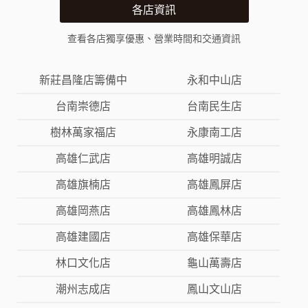
各店資訊
查看各店獨享優惠、營業時間和交通資訊
新莊昌隆店籌備中
永和中山店
台南崇德店
台南民生店
樹林萬家福店
永康南工店
高雄仁武店
高雄明誠店
高雄旗楠店
高雄鳳屏店
高雄岡燕店
高雄鳳林店
高雄建國店
高雄保華店
林口文化店
龜山萬壽店
潮州志成店
鳳山文山店